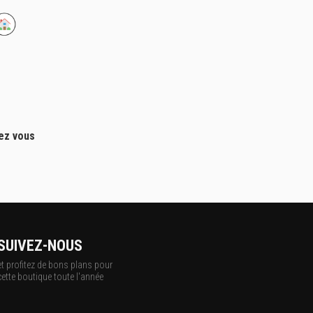
hez vous
SUIVEZ-NOUS
et profitez de bons plans pour
cette boutique toute l'année