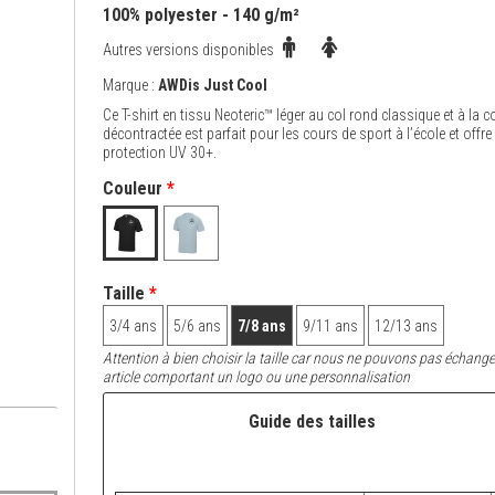
100% polyester - 140 g/m²
Autres versions disponibles
Marque :
AWDis Just Cool
Ce T-shirt en tissu Neoteric™ léger au col rond classique et à la 
décontractée est parfait pour les cours de sport à l’école et offre
protection UV 30+.
Couleur
*
Taille
*
3/4 ans
5/6 ans
7/8 ans
9/11 ans
12/13 ans
Attention à bien choisir la taille car nous ne pouvons pas échange
article comportant un logo ou une personnalisation
Guide des tailles