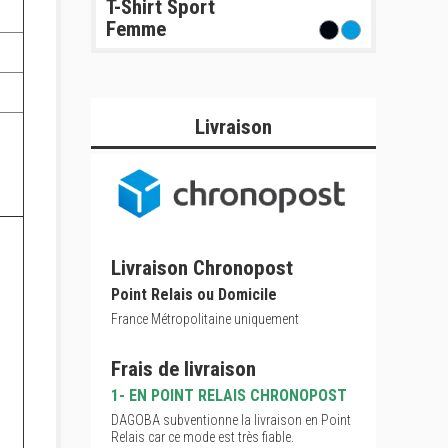
T-Shirt Sport
S -
M -
L -
XL -
5/6 ans
7/8 ans
9/11 ans
12/13 ans
Femme
36
39
42
44,5
50
55
60
65
15
16
17
18
Livraison
Livraison Chronopost
Point Relais ou Domicile
France Métropolitaine uniquement
Frais de livraison
1- EN POINT RELAIS CHRONOPOST
DAGOBA subventionne la livraison en Point
Relais car ce mode est très fiable.