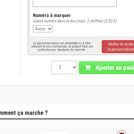
Numéro à marquer
Grand numéro dans le dos (max. 2 chiffres) (5,50 €)
La personnalisation est présentée ici à titre
Vérifier le rend
indicatif et non contractuel, le produit final est
la personnalisat
conforme aux standards du marché.
Ajouter au pani
mment ça marche ?