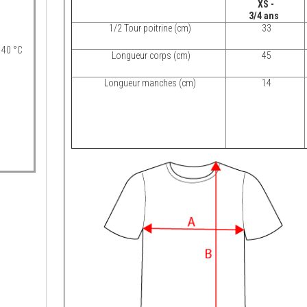
XS -
3/4 ans
1/2 Tour poitrine (cm)
33
 40 °C
Longueur corps (cm)
45
Longueur manches (cm)
14