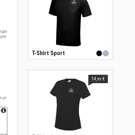
coupe
 une
T-Shirt Sport
14
€
,99
r un