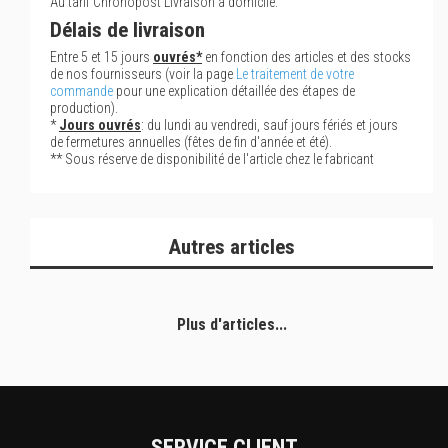
Au tarif Chronopost Livraison à domicile.
Délais de livraison
Entre 5 et 15 jours
ouvrés*
en fonction des articles et des stocks
de nos fournisseurs (voir la page
Le traitement de votre
commande
pour une explication détaillée des étapes de
production).
*
Jours ouvrés
: du lundi au vendredi, sauf jours fériés et jours
de fermetures annuelles (fêtes de fin d'année et été).
** Sous réserve de disponibilité de l'article chez le fabricant
Autres articles
Plus d'articles...
SERVICE CLIENT